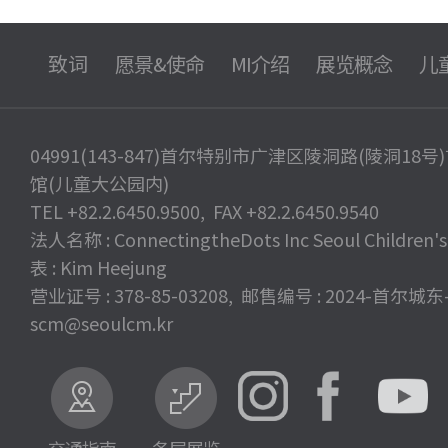
致词
愿景&使命
MI介绍
展览概念
儿
04991(143-847)首尔特别市广津区陵洞路(陵洞18
馆(儿童大公园内)
TEL +82.2.6450.9500, FAX +82.2.6450.9540
法人名称 : ConnectingtheDots Inc Seoul Children
表 : Kim Heejung
营业证号 : 378-85-03208, 邮售编号 : 2024-首尔城东-
scm@seoulcm.kr
交通指南
各层展览