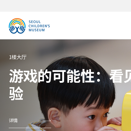
爸爸妈妈首尔VIP区
地下一楼企划展厅
1楼大厅
幸福花园
图画书工作室：琐
游戏的可能性：看
别
验
详情