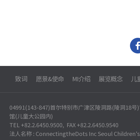
致词
愿景&使命
MI介绍
展览概念
儿
04991(143-847)首尔特别市广津区陵洞路(陵洞18
馆(儿童大公园内)
TEL +82.2.6450.9500, FAX +82.2.6450.9540
法人名称 : ConnectingtheDots Inc Seoul Children