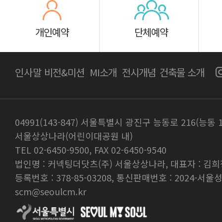
개인예약
단체예약
인사말
비전&미션
MI소개
전시개념
건축물 소개
04991(143-847) 서울특별시 광진구 능동로 216(능동 
서울상상나라(어린이대공원 내)
TEL 02-6450-9500, FAX 02-6450-9540
법인명 : 커넥팅더닷츠(주) 서울상상나라, 대표자 : 김희
등록번호 : 378-85-03208, 통신판매번호 : 2024-서울성
scm@seoulcm.kr