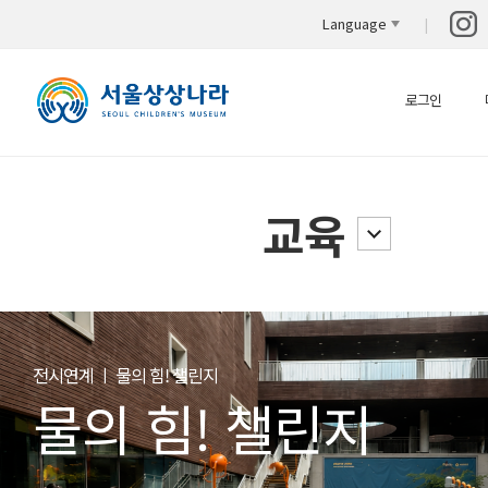
Language
로그인
교육
일일요리 ㅣ 태극기 리조또
전시연계 ㅣ 가방에 쏘옥!
전시연계 ㅣ 물의 힘! 챌린지
태극기 리조또
가방에 쏘옥!
물의 힘! 챌린지