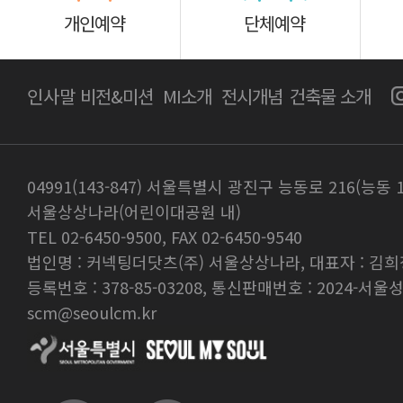
개인예약
단체예약
인사말
비전&미션
MI소개
전시개념
건축물 소개
04991(143-847) 서울특별시 광진구 능동로 216(능동 
서울상상나라(어린이대공원 내)
TEL 02-6450-9500, FAX 02-6450-9540
법인명 : 커넥팅더닷츠(주) 서울상상나라, 대표자 : 김희
등록번호 : 378-85-03208, 통신판매번호 : 2024-서울성
scm@seoulcm.kr